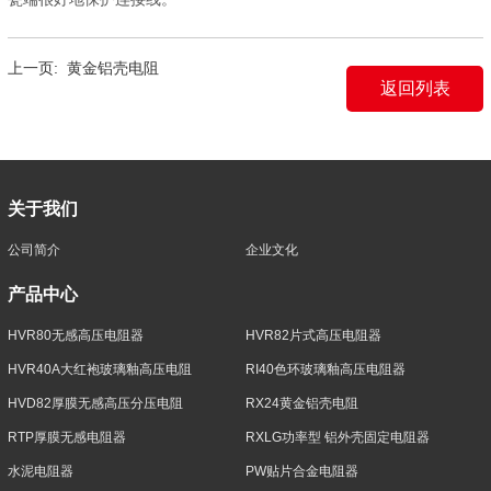
上一页:
黄金铝壳电阻
返回列表
关于我们
公司简介
企业文化
产品中心
HVR80无感高压电阻器
HVR82片式高压电阻器
HVR40A大红袍玻璃釉高压电阻
RI40色环玻璃釉高压电阻器
HVD82厚膜无感高压分压电阻
RX24黄金铝壳电阻
RTP厚膜无感电阻器
RXLG功率型 铝外壳固定电阻器
水泥电阻器
PW贴片合金电阻器