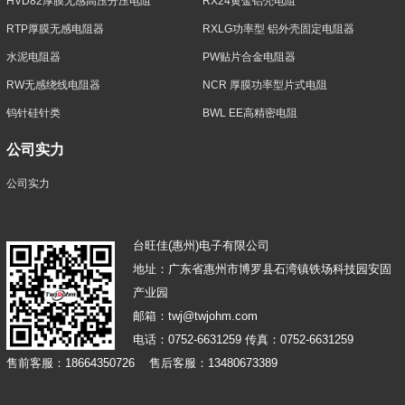
HVD82厚膜无感高压分压电阻
RX24黄金铝壳电阻
RTP厚膜无感电阻器
RXLG功率型 铝外壳固定电阻器
水泥电阻器
PW贴片合金电阻器
RW无感绕线电阻器
NCR 厚膜功率型片式电阻
钨针硅针类
BWL EE高精密电阻
公司实力
公司实力
台旺佳(惠州)电子有限公司
地址：广东省惠州市博罗县石湾镇铁场科技园安固
产业园
邮箱：twj@twjohm.com
电话：0752-6631259 传真：0752-6631259
售前客服：18664350726 售后客服：13480673389