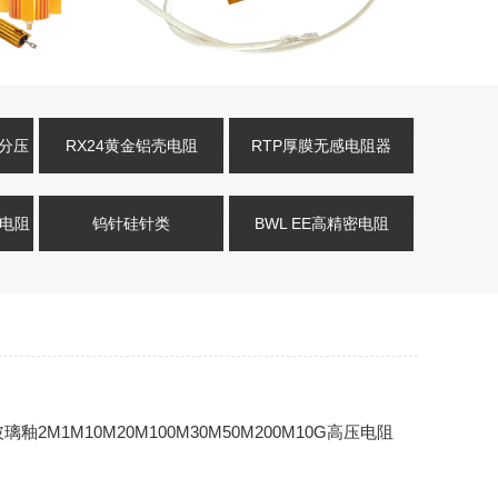
压分压
RX24黄金铝壳电阻
RTP厚膜无感电阻器
式电阻
钨针硅针类
BWL EE高精密电阻
璃釉2M1M10M20M100M30M50M200M10G高压电阻