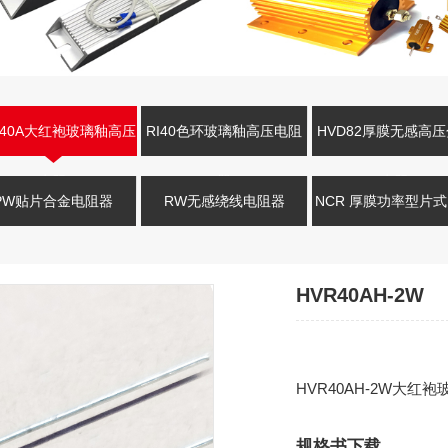
R40A大红袍玻璃釉高压
RI40色环玻璃釉高压电阻
HVD82厚膜无感高
电阻
器
电阻
PW贴片合金电阻器
RW无感绕线电阻器
NCR 厚膜功率型片
HVR40AH-2W
HVR40AH-2W大红袍玻
规格书下载