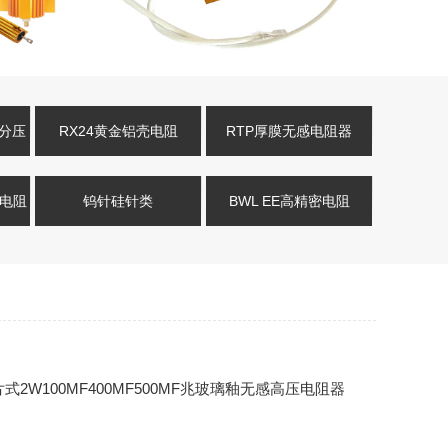
压分压
RX24黄金铝壳电阻
RTP厚膜无感电阻器
式电阻
钨针硅针类
BWL EE高精密电阻
膜片式2W100MF400MF500MF兆玻璃釉无感高压电阻器