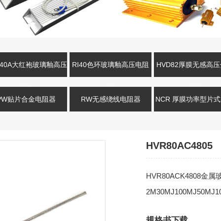
R40A大红袍玻璃釉高压
RI40色环玻璃釉高压电阻
HVD82厚膜无感高
电阻
器
电阻
PW贴片合金电阻器
RW无感绕线电阻器
NCR 厚膜功率型片
HVR80AC4805
HVR80ACK4808
2M30MJ100MJ50MJ1
规格书下载