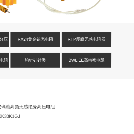
压分压
RX24黄金铝壳电阻
RTP厚膜无感电阻器
式电阻
钨针硅针类
BWL EE高精密电阻
金属玻璃釉高频无感绝缘高压电阻
0K30K1GJ