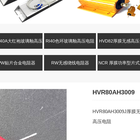
R40A大红袍玻璃釉高压
RI40色环玻璃釉高压电阻
HVD82厚膜无感高
电阻
器
电阻
PW贴片合金电阻器
RW无感绕线电阻器
NCR 厚膜功率型片
HVR80AH3009
HVR80AH3009J厚膜
高压电阻