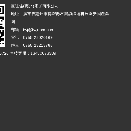
臺旺佳(惠州)電子有限公司
地址：廣東省惠州市博羅縣石灣鎮鐵場科技園安固產業
園
郵箱：twj@twjohm.com
電話：0755-23020169
傳真：0755-23213785
726 售後客服：13480673389