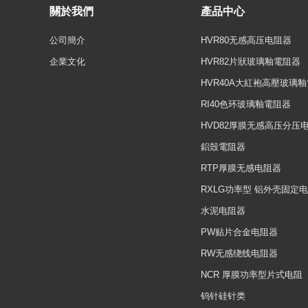
關於我們
產品中心
公司簡介
HVR80无感高压电阻器
企業文化
HVR82片狀玻璃釉電阻器
HVR40A大紅袍高壓玻璃
RI40色环玻璃釉電阻器
HVD82厚膜无感高压分压
鋁殼電阻器
RTP厚膜无感电阻器
RXLG功率型 铝外壳固定
水泥电阻器
PW贴片合金电阻器
RW无感绕线电阻器
NCR 厚膜功率型片式电阻
钨针硅针类