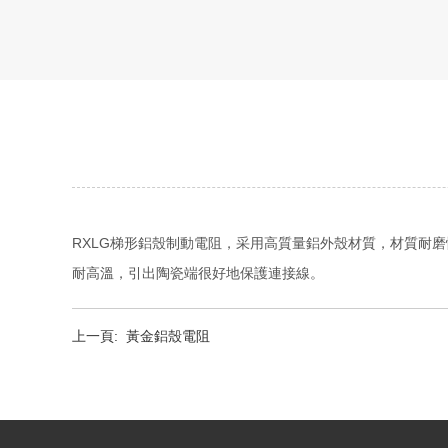
RXLG梯形鋁殼制動電阻，采用高質量鋁外殼材質，材質耐
耐高溫，引出陶瓷端很好地保護連接線。
上一頁:
黃金鋁殼電阻