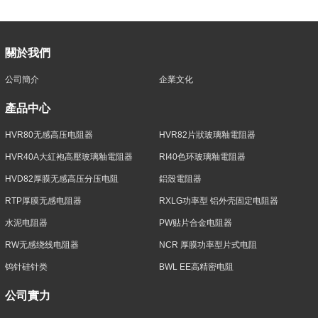
關於我們
公司簡介
企業文化
產品中心
HVR80无感高压电阻器
HVR82片狀玻璃釉電阻器
HVR40A大紅袍高壓玻璃釉電阻器
RI40色环玻璃釉電阻器
HVD82厚膜无感高压分压电阻
鋁殼電阻器
RTP厚膜无感电阻器
RXLG功率型 铝外壳固定电阻器
水泥电阻器
PW贴片合金电阻器
RW无感绕线电阻器
NCR 厚膜功率型片式电阻
钨针硅针类
BWL EE高精密电阻
公司實力