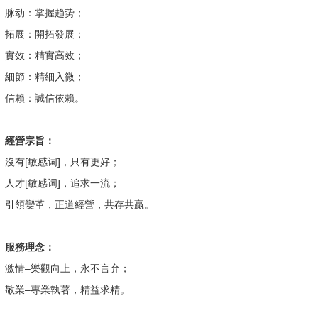
脉动：掌握趋势；
拓展：開拓發展；
實效：精實高效；
細節：精細入微；
信賴：誠信依賴。
經營宗旨：
沒有[敏感词]，只有更好；
人才[敏感词]，追求一流；
引領變革，正道經營，共存共贏。
服務理念：
激情–樂觀向上，永不言弃；
敬業–專業執著，精益求精。