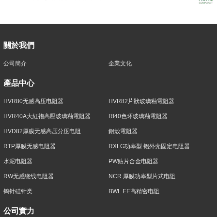
關於我們
公司簡介
企業文化
產品中心
HVR80无感高压电阻器
HVR82片狀玻璃釉電阻器
HVR40A大紅袍高壓玻璃釉電阻器
RI40色环玻璃釉電阻器
HVD82厚膜无感高压分压电阻
鋁殼電阻器
RTP厚膜无感电阻器
RXLG功率型 铝外壳固定电阻器
水泥电阻器
PW贴片合金电阻器
RW无感绕线电阻器
NCR 厚膜功率型片式电阻
钨针硅针类
BWL EE高精密电阻
公司實力