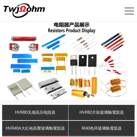
HVR80无感高压电阻器
HVR82片狀玻璃釉電阻器
HVR40A大紅袍高壓玻璃釉電阻器
RI40色环玻璃釉電阻器