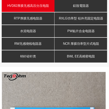
HVD82厚膜无感高压分压电阻
鋁殼電阻器
RTP厚膜无感电阻器
RXLG功率型 铝外壳固定电阻器
水泥电阻器
PW贴片合金电阻器
RW无感绕线电阻器
NCR 厚膜功率型片式电阻
钨针硅针类
BWL EE高精密电阻