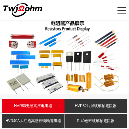
HVR80无感高压电阻器
HVR82片狀玻璃釉電阻器
HVR40A大紅袍高壓玻璃釉電阻器
RI40色环玻璃釉電阻器