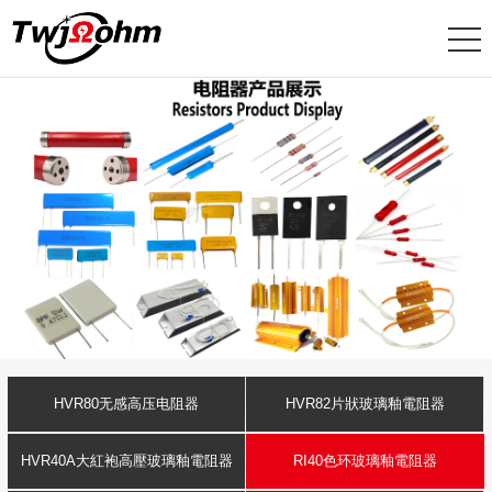
HVR80无感高压电阻器
HVR82片狀玻璃釉電阻器
HVR40A大紅袍高壓玻璃釉電阻器
RI40色环玻璃釉電阻器