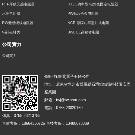
RTP厚膜无感电阻器
RXLG功率型 铝外壳固定电阻器
水泥电阻器
PW贴片合金电阻器
RW无感绕线电阻器
NCR 厚膜功率型片式电阻
钨针硅针类
BWL EE高精密电阻
公司實力
公司實力
臺旺佳(惠州)電子有限公司
地址：廣東省惠州市博羅縣石灣鎮鐵場科技園安固
產業園
郵箱：twj@twjohm.com
電話：0755-23020169
傳真：0755-23213785
售前客服：18664350726 售後客服：13480673389