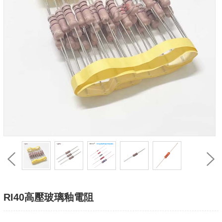
RI40高壓玻璃釉電阻