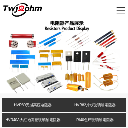
HVR80无感高压电阻器
HVR82片狀玻璃釉電阻器
HVR40A大紅袍高壓玻璃釉電阻器
RI40色环玻璃釉電阻器