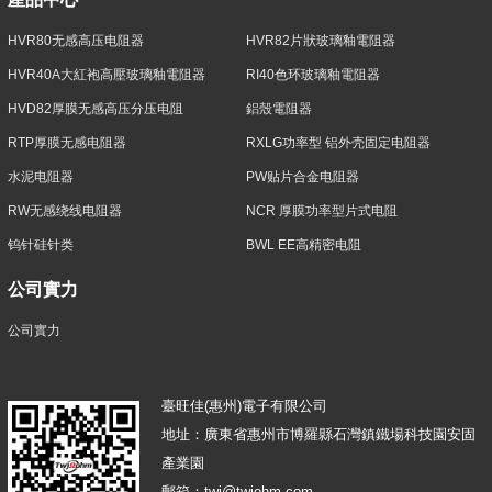
HVR80无感高压电阻器
HVR82片狀玻璃釉電阻器
HVR40A大紅袍高壓玻璃釉電阻器
RI40色环玻璃釉電阻器
HVD82厚膜无感高压分压电阻
鋁殼電阻器
RTP厚膜无感电阻器
RXLG功率型 铝外壳固定电阻器
水泥电阻器
PW贴片合金电阻器
RW无感绕线电阻器
NCR 厚膜功率型片式电阻
钨针硅针类
BWL EE高精密电阻
公司實力
公司實力
臺旺佳(惠州)電子有限公司
地址：廣東省惠州市博羅縣石灣鎮鐵場科技園安固
產業園
郵箱：twj@twjohm.com