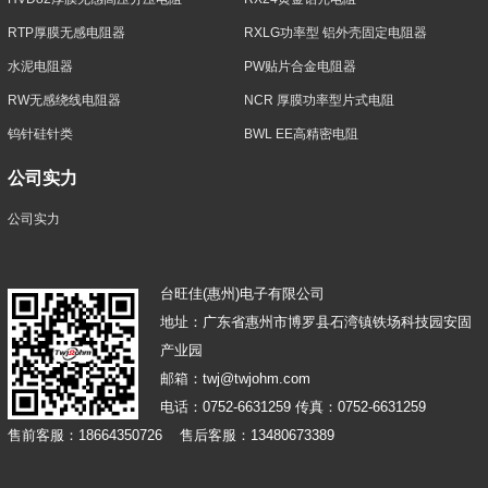
RTP厚膜无感电阻器
RXLG功率型 铝外壳固定电阻器
水泥电阻器
PW贴片合金电阻器
RW无感绕线电阻器
NCR 厚膜功率型片式电阻
钨针硅针类
BWL EE高精密电阻
公司实力
公司实力
台旺佳(惠州)电子有限公司
地址：广东省惠州市博罗县石湾镇铁场科技园安固
产业园
邮箱：twj@twjohm.com
电话：0752-6631259 传真：0752-6631259
售前客服：18664350726 售后客服：13480673389